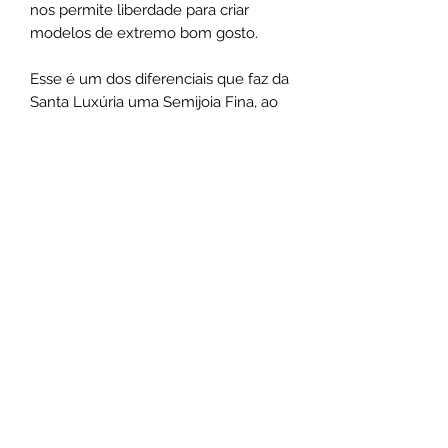
nos permite liberdade para criar
modelos de extremo bom gosto.
Esse é um dos diferenciais que faz da
Santa Luxúria uma Semijoia Fina, ao
invés de uma simples bijuteria, tanto
na experiência de utilização como na
exclusividade do design.
Medias:
As pulseiras possuem 18cm de
comprimento + extensor
*As medidas podem varias de acordo
com o design das peças.
Não use o comum seja marcante
.