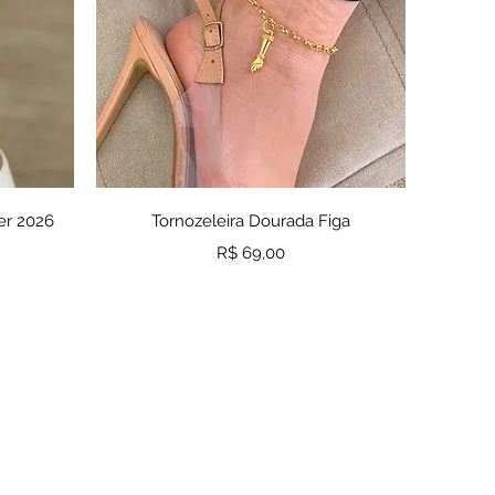
a
Visualização rápida
er 2026
Tornozeleira Dourada Figa
Preço
R$ 69,00