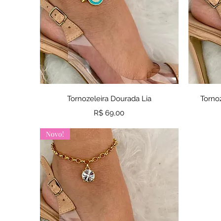
Visualização rápida
Tornozeleira Dourada Lia
Torno
Preço
R$ 69,00
Novo!