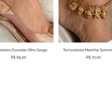
Visualização rápida
Visualização rápid
zeleira Dourada Olho Grego
Tornozeleira Marinha Summ
Preço
Preço
R$ 69,00
R$ 72,00