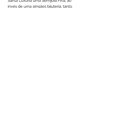
Santa Luxúria uma Semijoia Fina, ao
invés de uma simples bijuteria, tanto
na experiência de utilização como na
exclusividade do design.
Medias:
As pulseiras possuem 18cm de
comprimento + extensor
*As medidas podem varias de acordo
com o design das peças.
Não use o comum seja marcante
.
Santa Luxúria Acessórios
atendimentosantaluxuria@hotmail.com