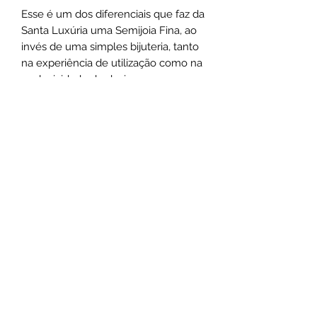
Esse é um dos diferenciais que faz da
Santa Luxúria uma Semijoia Fina, ao
invés de uma simples bijuteria, tanto
na experiência de utilização como na
exclusividade do design.
Medias:
As pulseiras possuem 18cm de
comprimento + extensor
*As medidas podem varias de acordo
com o design das peças.
Não use o comum seja marcante
.
Não use o comum, seja marcante
.