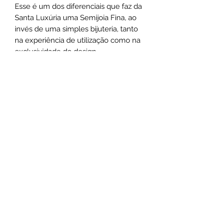
Esse é um dos diferenciais que faz da
Santa Luxúria uma Semijoia Fina, ao
invés de uma simples bijuteria, tanto
na experiência de utilização como na
exclusividade do design.
Medias:
Correntes possuem 46cm de
comprimento
Chokers possuem 44cm de
comprimento
*As medidas podem varias de acordo
com o design das peças.
Não use o comum, seja marcante
.