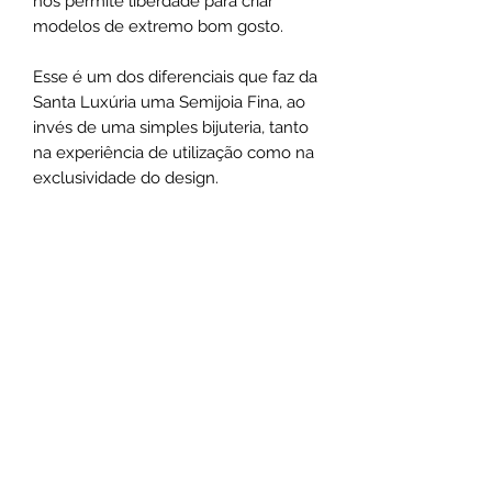
nos permite liberdade para criar
modelos de extremo bom gosto.
Esse é um dos diferenciais que faz da
Santa Luxúria uma Semijoia Fina, ao
invés de uma simples bijuteria, tanto
na experiência de utilização como na
exclusividade do design.
Medias:
Correntes possuem 46cm de
comprimento
Chokers possuem 44cm de
comprimento
*As medidas podem varias de acordo
com o design das peças.
Não use o comum seja marcante
.