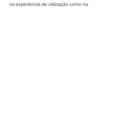
na experiência de utilização como na
exclusividade do design.
Medias:
As pulseiras possuem 18cm de
comprimento + extensor
*As medidas podem varias de acordo
com o design das peças.
Não use o comum seja marcante
.
Santa Luxúria Acessórios
atendimentosantaluxuria@hotmail.com