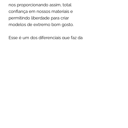
nos proporcionando assim, total
confiança em nossos materiais e
permitindo liberdade para criar
modelos de extremo bom gosto.
Esse é um dos diferenciais que faz da
Santa Luxuria uma Semi Joia Fina, ao
ínves de uma simples bijuteria, tanto
na experiência de utilização como na
exclusividade do design.
Não use o comum, seja marcante
.
Santa Luxúria Acessórios
atendimentosantaluxuria@hotmail.com