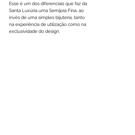
Esse é um dos diferenciais que faz da
Santa Luxúria uma Semijoia Fina, ao
invés de uma simples bijuteria, tanto
na experiência de utilização como na
exclusividade do design.
Medias:
Correntes possuem 46cm de
comprimento
Chokers possuem 44cm de
comprimento
Pulseiras possuem 18cm de
comprimento + extensor
*As medidas podem varias de acordo
com o design das peças.
Não use o comum, seja marcante
.