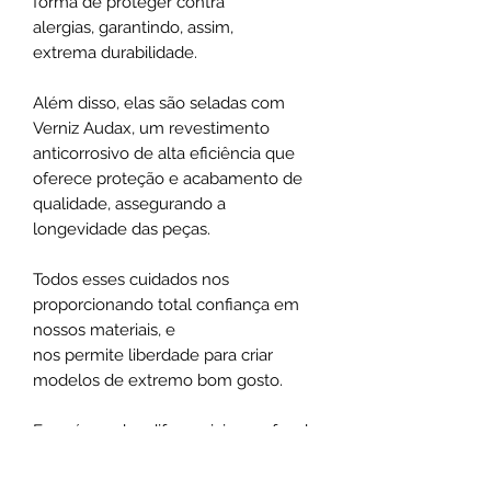
forma de proteger contra
alergias, garantindo, assim,
extrema durabilidade.
Além disso, elas são seladas com
Verniz Audax, um revestimento
anticorrosivo de alta eficiência que
oferece proteção e acabamento de
qualidade, assegurando a
longevidade das peças.
Todos esses cuidados nos
proporcionando total confiança em
nossos materiais, e
nos permite liberdade para criar
modelos de extremo bom gosto.
Esse é um dos diferenciais que faz da
Santa Luxúria uma Semijoia Fina, ao
invés de uma simples bijuteria, tanto