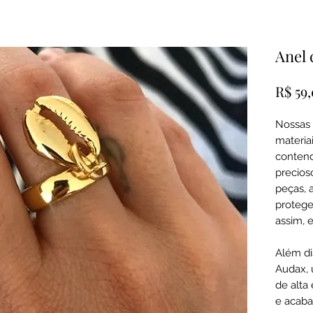
Anel 
R$ 59
Nossas 
materiai
contend
precioso
peças, 
proteger
assim, 
Além di
Audax, 
de alta
e acaba