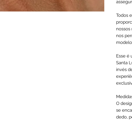
assegur
Todos e
proporc
nossos 
nos per
modelo
Esse é 
Santa L
invés d
experiê
exclusi
Medidas
O desig
se enca
dedo, p