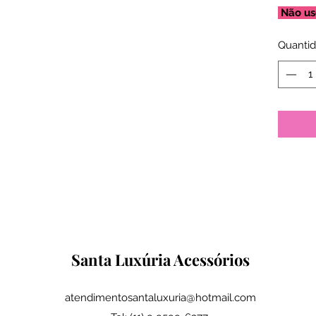
Não us
Quanti
Santa Luxúria Acessórios
atendimentosantaluxuria@hotmail.com