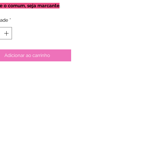
e o comum, seja marcante
.
dade
*
Adicionar ao carrinho