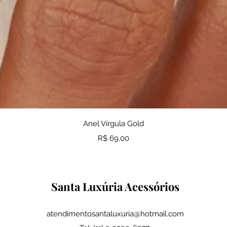
Visualização rápida
Anel Vírgula Gold
Preço
R$ 69,00
Santa Luxúria Acessórios
atendimentosantaluxuria@hotmail.com