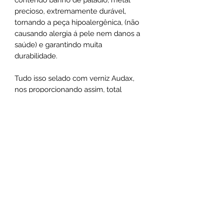
precioso, extremamente durável,
tornando a peça hipoalergênica, (não
causando alergia á pele nem danos a
saúde) e garantindo muita
durabilidade.
Tudo isso selado com verniz Audax,
nos proporcionando assim, total
confiança em nossos materiais e
permitindo liberdade para criar
modelos de extremo bom gosto.
Não use o comum seja marcante
.
Santa Luxúria Acessórios