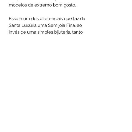
modelos de extremo bom gosto.
Esse é um dos diferenciais que faz da
Santa Luxúria uma Semijoia Fina, ao
invés de uma simples bijuteria, tanto
na experiência de utilização como na
exclusividade do design.
Medias:
Correntes possuem 46cm de
comprimento
Chokers possuem 44cm de
comprimento
*As medidas podem varias de acordo
com o design das peças.
Não use o comum seja marcante
.