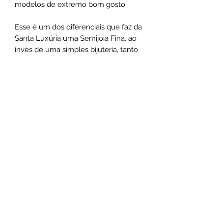
modelos de extremo bom gosto.
Esse é um dos diferenciais que faz da
Santa Luxúria uma Semijoia Fina, ao
invés de uma simples bijuteria, tanto
na experiência de utilização como na
exclusividade do design.
Medias:
Correntes possuem 46cm de
comprimento
Chokers possuem 44cm de
comprimento
*As medidas podem varias de acordo
com o design das peças.
Não use o comum, seja marcante
.