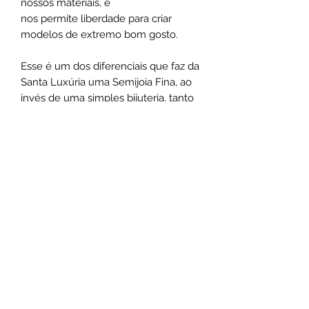
nossos materiais, e
nos permite liberdade para criar
modelos de extremo bom gosto.
Esse é um dos diferenciais que faz da
Santa Luxúria uma Semijoia Fina, ao
invés de uma simples bijuteria, tanto
na experiência de utilização como na
exclusividade do design.
Medias:
Correntes possuem 46cm de
comprimento
Chokers possuem 44cm de
comprimento
*As medidas podem varias de acordo
com o design das peças.
Não use o comum seja marcante
.