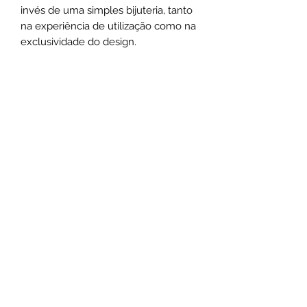
invés de uma simples bijuteria, tanto
na experiência de utilização como na
exclusividade do design.
Medias:
Correntes possuem 46cm de
comprimento
Chokers possuem 44cm de
comprimento
*As medidas podem varias de acordo
com o design das peças.
Não use o comum seja marcante
.