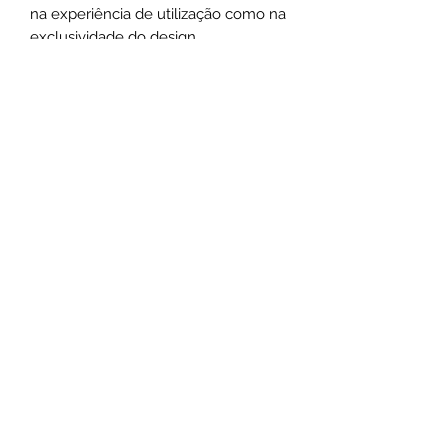
na experiência de utilização como na
exclusividade do design.
Medias:
Correntes possuem 46cm de
comprimento
Chokers possuem 44cm de
comprimento
*As medidas podem varias de acordo
com o design das peças.
Não use o comum seja marcante
.
Santa Luxúria Acessórios