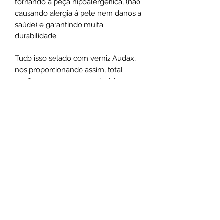
tornando a peça hipoalergênica, (não
causando alergia á pele nem danos a
saúde) e garantindo muita
durabilidade.
Tudo isso selado com verniz Audax,
nos proporcionando assim, total
confiança em nossos materiais e
permitindo liberdade para criar
modelos de extremo bom gosto.
Não use o comum seja marcante
.
Santa Luxúria Acessórios
atendimentosantaluxuria@hotmail.com