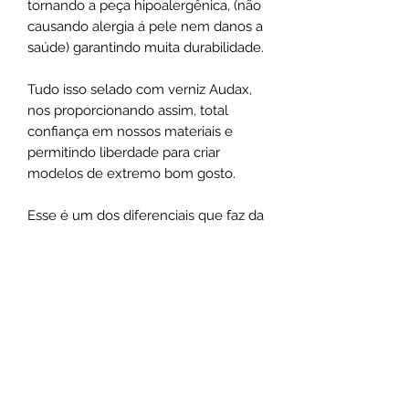
tornando a peça hipoalergênica, (não
causando alergia á pele nem danos a
saúde) garantindo muita durabilidade.
Tudo isso selado com verniz Audax,
nos proporcionando assim, total
confiança em nossos materiais e
permitindo liberdade para criar
modelos de extremo bom gosto.
Esse é um dos diferenciais que faz da
Santa Luxuria uma Semi Joia Fina, ao
ínves de uma simples bijuteria, tanto
na experiência de utilização como na
exclusividade do design.
Não use o comum, seja marcante
.