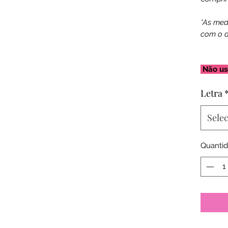
*As med
com o d
Não us
Letra
Sele
Quanti