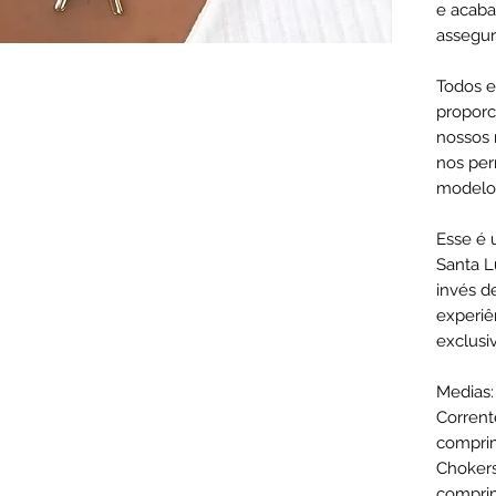
e acaba
assegur
Todos e
proporc
nossos 
nos per
modelo
Esse é 
Santa L
invés d
experiê
exclusi
Medias:
Corren
compr
Choker
compri