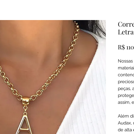
Corre
Letra
R$ 11
Nossas 
materiai
contend
precioso
peças, 
proteger
assim, 
Além di
Audax, 
de alta