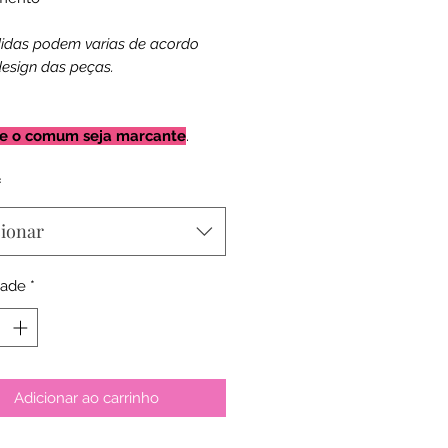
idas podem varias de acordo
esign das peças.
e o comum seja marcante
.
*
cionar
dade
*
Adicionar ao carrinho