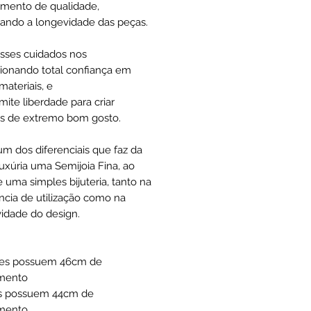
mento de qualidade,
ando a longevidade das peças.
sses cuidados nos
ionando total confiança em
materiais, e
mite liberdade para criar
s de extremo bom gosto.
um dos diferenciais que faz da
uxúria uma Semijoia Fina, ao
e uma simples bijuteria, tanto na
ncia de utilização como na
vidade do design.
tes possuem 46cm de
imento
s possuem 44cm de
mento