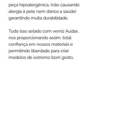
peça hipoalergênica, (não causando
alergia á pele nem danos a saúde)
garantindo muita durabilidade.
Tudo isso selado com verniz Audax,
nos proporcionando assim, total
confiança em nossos materiais e
permitindo liberdade para criar
modelos de extremo bom gosto.
Esse é um dos diferenciais que faz da
Santa Luxuria uma Semi Joia Fina, ao
ínves de uma simples bijuteria, tanto
na experiência de utilização como na
exclusividade do design.
Não use o comum, seja marcante.