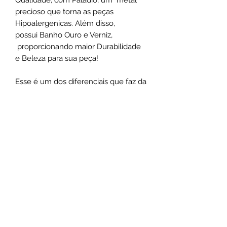
precioso que torna as peças
Hipoalergenicas. Além disso,
possui Banho Ouro e Verniz,
proporcionando maior Durabilidade
e Beleza para sua peça!
Esse é um dos diferenciais que faz da
Santa Luxuria uma Semijoia Fina, ao
ínves de uma simples bijuteria, tanto
na experiência de utilização, como na
exclusividade do design.
Não use o comum, seja marcante
.
Santa Luxúria Acessórios