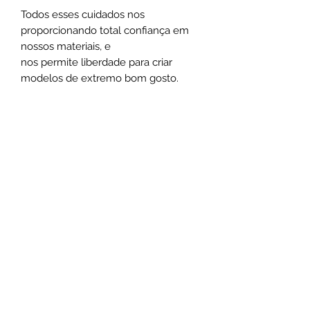
Todos esses cuidados nos
proporcionando total confiança em
nossos materiais, e
nos permite liberdade para criar
modelos de extremo bom gosto.
Esse é um dos diferenciais que faz da
Santa Luxúria uma Semijoia Fina, ao
invés de uma simples bijuteria, tanto
na experiência de utilização como na
exclusividade do design.
Medidas:
O design dos Anéis são
reguláveis para se encaixar em
qualquer tamanho de dedo,
permitindo, assim, maior conforto.
Não use o comum, seja marcante
.